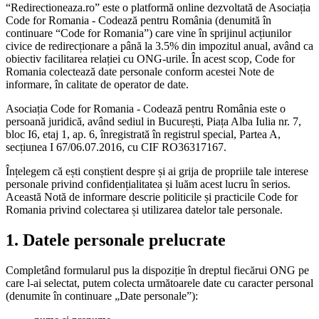
“Redirectioneaza.ro” este o platformă online dezvoltată de Asociația
Code for Romania - Codează pentru România (denumită în
continuare “Code for Romania”) care vine în sprijinul acțiunilor
civice de redirecționare a până la 3.5% din impozitul anual, având ca
obiectiv facilitarea relației cu ONG-urile. În acest scop, Code for
Romania colectează date personale conform acestei Note de
informare, în calitate de operator de date.
Asociația Code for Romania - Codează pentru România este o
persoană juridică, având sediul in București, Piața Alba Iulia nr. 7,
bloc I6, etaj 1, ap. 6, înregistrată în registrul special, Partea A,
secțiunea I 67/06.07.2016, cu CIF RO36317167.
Înțelegem că ești conștient despre și ai grija de propriile tale interese
personale privind confidențialitatea și luăm acest lucru în serios.
Această Notă de informare descrie politicile și practicile Code for
Romania privind colectarea și utilizarea datelor tale personale.
1. Datele personale prelucrate
Completând formularul pus la dispoziție în dreptul fiecărui ONG pe
care l-ai selectat, putem colecta următoarele date cu caracter personal
(denumite în continuare „Date personale”):