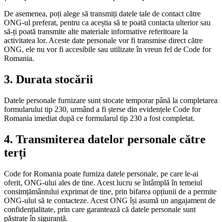
De asemenea, poți alege să transmiți datele tale de contact către
ONG-ul preferat, pentru ca aceștia să te poată contacta ulterior sau
să-ți poată transmite alte materiale informative referitoare la
activitatea lor. Aceste date personale vor fi transmise direct către
ONG, ele nu vor fi accesibile sau utilizate în vreun fel de Code for
Romania.
3. Durata stocării
Datele personale furnizare sunt stocate temporar până la completarea
formularului tip 230, urmând a fi șterse din evidențele Code for
Romania imediat după ce formularul tip 230 a fost completat.
4. Transmiterea datelor personale către
terți
Code for Romania poate furniza datele personale, pe care le-ai
oferit, ONG-ului ales de tine. Acest lucru se întâmplă în temeiul
consimțământului exprimat de tine, prin bifarea opțiunii de a permite
ONG-ului să te contacteze. Acest ONG își asumă un angajament de
confidențialitate, prin care garantează că datele personale sunt
păstrate în siguranță.