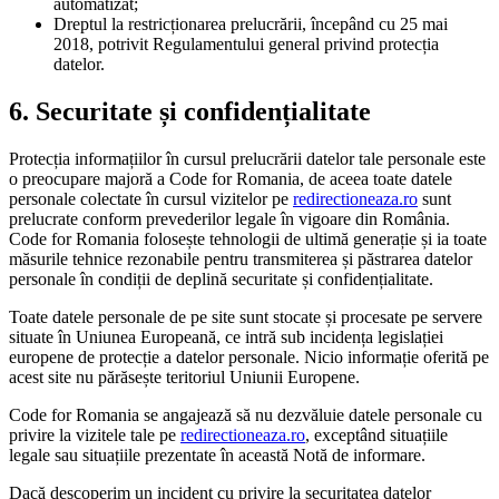
automatizat;
Dreptul la restricționarea prelucrării, începând cu 25 mai
2018, potrivit Regulamentului general privind protecția
datelor.
6. Securitate și confidențialitate
Protecția informațiilor în cursul prelucrării datelor tale personale este
o preocupare majoră a Code for Romania, de aceea toate datele
personale colectate în cursul vizitelor pe
redirectioneaza.ro
sunt
prelucrate conform prevederilor legale în vigoare din România.
Code for Romania folosește tehnologii de ultimă generație și ia toate
măsurile tehnice rezonabile pentru transmiterea și păstrarea datelor
personale în condiții de deplină securitate și confidențialitate.
Toate datele personale de pe site sunt stocate și procesate pe servere
situate în Uniunea Europeană, ce intră sub incidența legislației
europene de protecție a datelor personale. Nicio informație oferită pe
acest site nu părăsește teritoriul Uniunii Europene.
Code for Romania se angajează să nu dezvăluie datele personale cu
privire la vizitele tale pe
redirectioneaza.ro
, exceptând situațiile
legale sau situațiile prezentate în această Notă de informare.
Dacă descoperim un incident cu privire la securitatea datelor