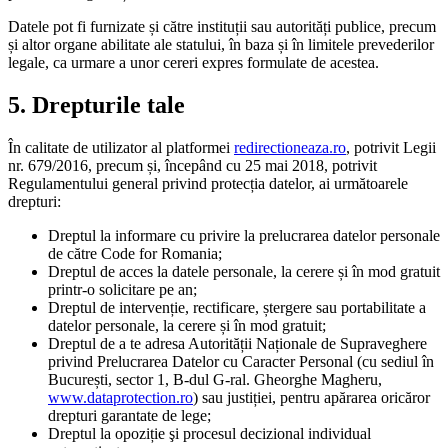
Datele pot fi furnizate și către instituții sau autorități publice, precum
și altor organe abilitate ale statului, în baza și în limitele prevederilor
legale, ca urmare a unor cereri expres formulate de acestea.
5. Drepturile tale
În calitate de utilizator al platformei
redirectioneaza.ro
, potrivit Legii
nr. 679/2016, precum și, începând cu 25 mai 2018, potrivit
Regulamentului general privind protecția datelor, ai următoarele
drepturi:
Dreptul la informare cu privire la prelucrarea datelor personale
de către Code for Romania;
Dreptul de acces la datele personale, la cerere și în mod gratuit
printr-o solicitare pe an;
Dreptul de intervenție, rectificare, ștergere sau portabilitate a
datelor personale, la cerere și în mod gratuit;
Dreptul de a te adresa Autorității Naționale de Supraveghere
privind Prelucrarea Datelor cu Caracter Personal (cu sediul în
București, sector 1, B-dul G-ral. Gheorghe Magheru,
www.dataprotection.ro
) sau justiției, pentru apărarea oricăror
drepturi garantate de lege;
Dreptul la opoziție şi procesul decizional individual