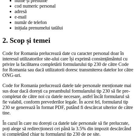
nume și prenume
cod numeric personal
adresă
e-mail
număr de telefon
inițiala prenumelui tatălui
2. Scop și temei
Code for Romania prelucrează date cu caracter personal doar în
interesul utilizatorilor site-ului care își exprimă consimțământul cu
privire la facilitarea completării formularului tip 230 de către Code
for Romania sau dacă utilizatorii doresc transmiterea datelor lor către
ONG-uri.
Code for Romania prelucrează datele tale personale menționate mai
sus doar dacă dorești ca preambulul formularului tip 230 să fie pre-
completat de către noi cu datele necesare, astfel încât formularul să
fie valabil, conform prevederilor legale. În acest fel, formularul tip
230 se generează în format PDF, putând fi descărcat ulterior de către
tine.
În cazul în care nu dorești ca datele tale personale să fie prelucrate,
poți alege să redirecționezi cei până la 3.5% din impozit descărcând
și completând chiar tu formularul tip 230 de pe site.