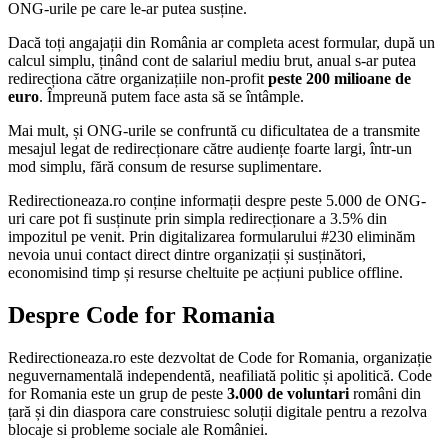
ONG-urile pe care le-ar putea susține.
Dacă toți angajații din România ar completa acest formular, după un
calcul simplu, ținând cont de salariul mediu brut, anual s-ar putea
redirecționa către organizațiile non-profit
peste 200 milioane de
euro
. Împreună putem face asta să se întâmple.
Mai mult, și ONG-urile se confruntă cu dificultatea de a transmite
mesajul legat de redirecționare către audiențe foarte largi, într-un
mod simplu, fără consum de resurse suplimentare.
Redirectioneaza.ro conține informații despre peste 5.000 de ONG-
uri care pot fi susținute prin simpla redirecționare a 3.5% din
impozitul pe venit. Prin digitalizarea formularului #230 eliminăm
nevoia unui contact direct dintre organizații și susținători,
economisind timp și resurse cheltuite pe acțiuni publice offline.
Despre Code for Romania
Redirectioneaza.ro este dezvoltat de Code for Romania, organizație
neguvernamentală independentă, neafiliată politic și apolitică. Code
for Romania este un grup de peste
3.000 de voluntari
români din
țară și din diaspora care construiesc soluții digitale pentru a rezolva
blocaje si probleme sociale ale României.