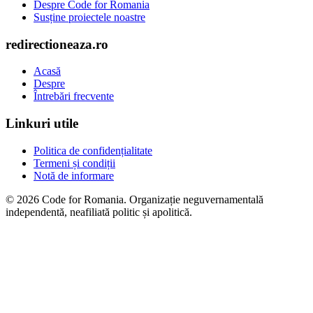
Despre Code for Romania
Susține proiectele noastre
redirectioneaza.ro
Acasă
Despre
Întrebări frecvente
Linkuri utile
Politica de confidențialitate
Termeni și condiții
Notă de informare
© 2026 Code for Romania. Organizație neguvernamentală
independentă, neafiliată politic și apolitică.